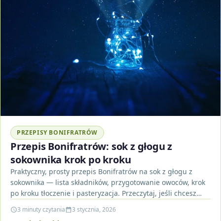
PRZEPISY BONIFRATRÓW
Przepis Bonifratrów: sok z głogu z
sokownika krok po kroku
Praktyczny, prosty przepis Bonifratrów na sok z głogu z
sokownika — lista składników, przygotowanie owoców, krok
po kroku tłoczenie i pasteryzacja. Przeczytaj, jeśli chcesz…
3 minuty czytania
3 stycznia, 2026