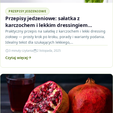
PRZEPISY JEDZENIOWE
Przepisy jedzeniowe: sałatka z
karczochem i lekkim dressingiem
ziołowym
Praktyczny przepis na sałatkę z karczochem i lekki dressing
ziołowy — prosty krok po kroku, porady i warianty podania.
Idealny tekst dla szukających lekkiego,…
3 minuty czytania
2 listopada, 2025
Czytaj więcej