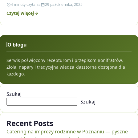
napar i kiedy warto skonsultować jego stosowanie…
4 minuty czytania
29 października, 2025
Czytaj więcej
O blogu
Serwis poświęcony recepturom i przepisom Bonifratrów.
Zioła, napary i tradycyjna wiedza klasztorna dostępna dla
każdego.
Szukaj
Szukaj
Recent Posts
Catering na imprezy rodzinne w Poznaniu — pyszne