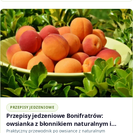
PRZEPISY JEDZENIOWE
Przepisy jedzeniowe Bonifratrów:
owsianka z błonnikiem naturalnym i
dodatkami
Praktyczny przewodnik po owsiance z naturalnym