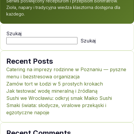
Serwis poświęcony recepturom i przepisom Bonifratrów.
Zioła, napary i tradycyjna wiedza klasztorna dostępna dla
każdego.
Szukaj
Szukaj
Recent Posts
Catering na imprezy rodzinne w Poznaniu — pyszne
menu i bezstresowa organizacja
Zamów tort w Łodzi w 5 prostych krokach
Jak testować wodę mineralną i źródlaną
Sushi we Wrocławiu: odkryj smak Maiko Sushi
Smaki świata: słodycze, viralowe przekąski i
egzotyczne napoje
Recent Comments