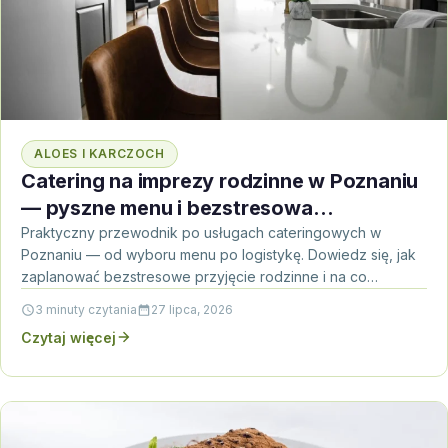
ALOES I KARCZOCH
Catering na imprezy rodzinne w Poznaniu
— pyszne menu i bezstresowa
organizacja
Praktyczny przewodnik po usługach cateringowych w
Poznaniu — od wyboru menu po logistykę. Dowiedz się, jak
zaplanować bezstresowe przyjęcie rodzinne i na co
zwrócić…
3 minuty czytania
27 lipca, 2026
Czytaj więcej