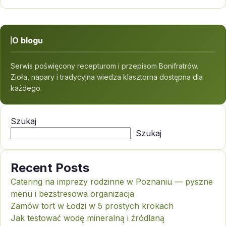
O blogu
Serwis poświęcony recepturom i przepisom Bonifratrów.
Zioła, napary i tradycyjna wiedza klasztorna dostępna dla
każdego.
Szukaj
Szukaj
Recent Posts
Catering na imprezy rodzinne w Poznaniu — pyszne
menu i bezstresowa organizacja
Zamów tort w Łodzi w 5 prostych krokach
Jak testować wodę mineralną i źródlaną