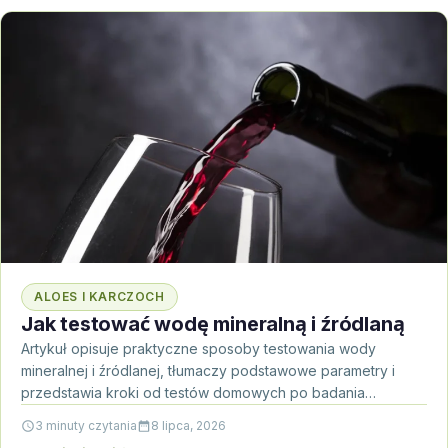
ALOES I KARCZOCH
Jak testować wodę mineralną i źródlaną
Artykuł opisuje praktyczne sposoby testowania wody
mineralnej i źródlanej, tłumaczy podstawowe parametry i
przedstawia kroki od testów domowych po badania
laboratoryjne. Przeczytaj, by wiedzieć,…
3 minuty czytania
8 lipca, 2026