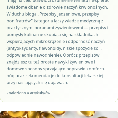
mają na celu ułatwić zrozumienie tematu i wspierać
świadome dbanie o zdrowie naczyń krwionośnych.
W duchu bloga „Przepisy jedzeniowe, przepisy
bonifratrów” kategoria łączy wiedzę medyczną z
praktycznymi poradami żywieniowymi — przepisy i
pomysły kulinarne skupiają się na składnikach
wspierających mikrokrążenie i odporność naczyń
(antyoksydanty, flawonoidy, niskie spożycie soli,
odpowiednie nawodnienie). Oprócz przepisów
znajdziesz tu też proste nawyki żywieniowe i
domowe sposoby sprzyjające poprawie komfortu
nóg oraz rekomendacje do konsultacji lekarskiej
przy nasilających się objawach.
Znaleziono 4 artykuły/ów