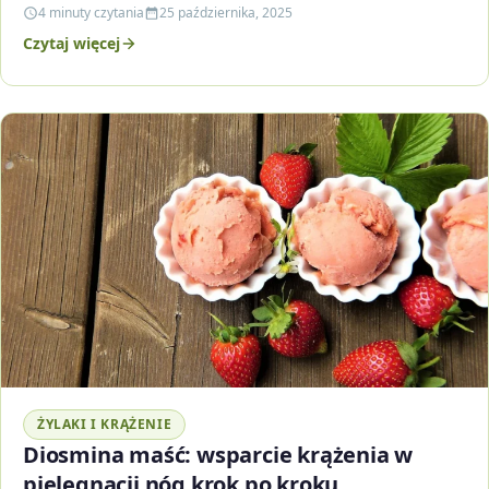
przeciwwskazania i…
4 minuty czytania
25 października, 2025
Czytaj więcej
ŻYLAKI I KRĄŻENIE
Diosmina maść: wsparcie krążenia w
pielęgnacji nóg krok po kroku