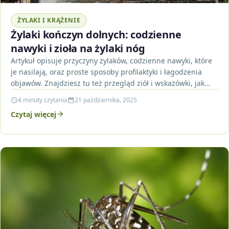
ŻYLAKI I KRĄŻENIE
Żylaki kończyn dolnych: codzienne
nawyki i zioła na żylaki nóg
Artykuł opisuje przyczyny żylaków, codzienne nawyki, które
je nasilają, oraz proste sposoby profilaktyki i łagodzenia
objawów. Znajdziesz tu też przegląd ziół i wskazówki, jak…
4 minuty czytania
21 października, 2025
Czytaj więcej