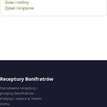
Zioła i rośliny
Żylaki i krążenie
Receptury Bonifratrów
Starodawne receptury i
przepisy Bonifratrów –
tradycja i natura w Twoim
domu.