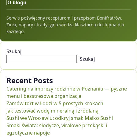
O blogu
Serwis poświęcony recepturom i przepisom Bonifratrów.
Zioła, napary i tradycyjna wiedza klasztorna dostępna dla
każdego.
Szukaj
Szukaj
Recent Posts
Catering na imprezy rodzinne w Poznaniu — pyszne
menu i bezstresowa organizacja
Zamów tort w Łodzi w 5 prostych krokach
Jak testować wodę mineralną i źródlaną
Sushi we Wrocławiu: odkryj smak Maiko Sushi
Smaki świata: słodycze, viralowe przekąski i
egzotyczne napoje