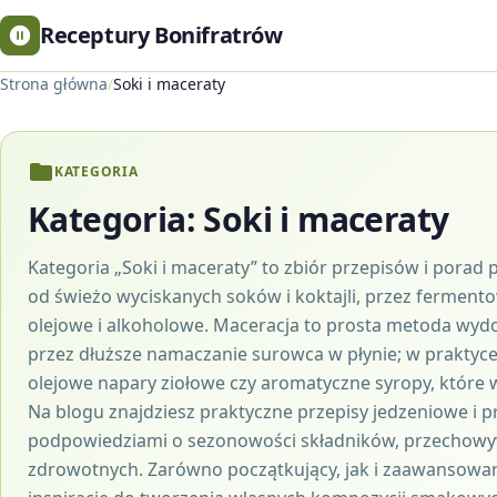
Receptury Bonifratrów
Strona główna
/
Soki i maceraty
KATEGORIA
Kategoria:
Soki i maceraty
Kategoria „Soki i maceraty” to zbiór przepisów i por
od świeżo wyciskanych soków i koktajli, przez fermen
olejowe i alkoholowe. Maceracja to prosta metoda wy
przez dłuższe namaczanie surowca w płynie; w praktyc
olejowe napary ziołowe czy aromatyczne syropy, które w
Na blogu znajdziesz praktyczne przepisy jedzeniowe i p
podpowiedziami o sezonowości składników, przechowyw
zdrowotnych. Zarówno początkujący, jak i zaawansowani 