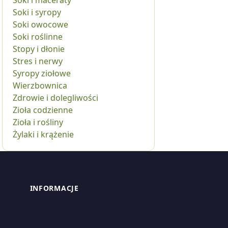
Soki i maceraty
Soki i syropy
Soki owocowe
Soki roślinne
Stopy i dłonie
Stres i nerwy
Syropy ziołowe
Wierzbownica
Zdrowie i dolegliwości
Zioła codzienne
Zioła i rośliny
Żylaki i krążenie
INFORMACJE