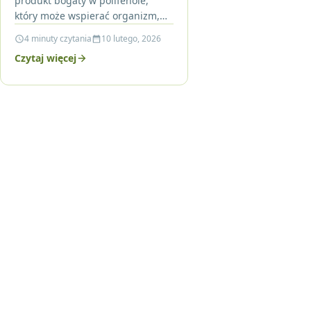
produkt bogaty w polifenole,
który może wspierać organizm,
ale nie zastąpi leczenia.
4 minuty czytania
10 lutego, 2026
Przeczytaj artykuł, by dowiedzieć
Czytaj więcej
się, jak bezpiecznie…