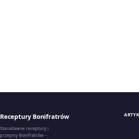
ARTY
Receptury Bonifratrów
Starodawne receptury i
przepisy Bonifratrów –