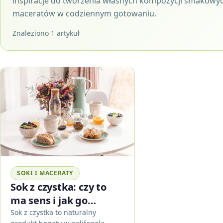
inspiracje do tworzenia własnych kompozycji smakowyc
maceratów w codziennym gotowaniu.
Znaleziono 1 artykuł
SOKI I MACERATY
Sok z czystka: czy to
ma sens i jak go
stosować w praktyce
Sok z czystka to naturalny