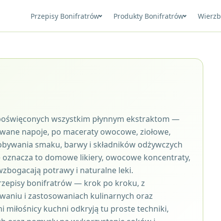
Przepisy Bonifratrów
Produkty Bonifratrów
Wierzb
ad poświęconych wszystkim płynnym ekstraktom —
towane napoje, po maceraty owocowe, ziołowe,
dobywania smaku, barwy i składników odżywczych
e oznacza to domowe likiery, owocowe koncentraty,
zbogacają potrawy i naturalne leki.
rzepisy bonifratrów — krok po kroku, z
aniu i zastosowaniach kulinarnych oraz
miłośnicy kuchni odkryją tu proste techniki,