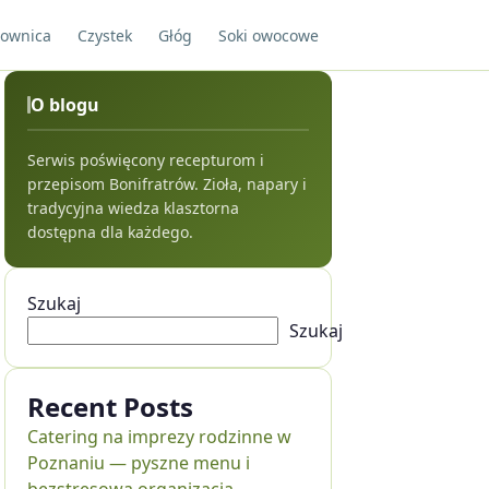
ownica
Czystek
Głóg
Soki owocowe
O blogu
Serwis poświęcony recepturom i
przepisom Bonifratrów. Zioła, napary i
tradycyjna wiedza klasztorna
dostępna dla każdego.
Szukaj
Szukaj
Recent Posts
Catering na imprezy rodzinne w
Poznaniu — pyszne menu i