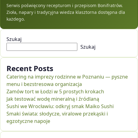
Serwis poświęcony recepturom i przepisom Bonifratrów.
Zioła, napary i tradycyjna wiedza klasztorna dostępna dla
każdego.
Szukaj
Szukaj
Recent Posts
Catering na imprezy rodzinne w Poznaniu — pyszne
menu i bezstresowa organizacja
Zamów tort w Łodzi w 5 prostych krokach
Jak testować wodę mineralną i źródlaną
Sushi we Wrocławiu: odkryj smak Maiko Sushi
Smaki świata: słodycze, viralowe przekąski i
egzotyczne napoje