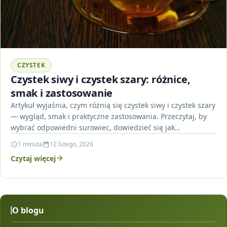
CZYSTEK
Czystek siwy i czystek szary: różnice,
smak i zastosowanie
Artykuł wyjaśnia, czym różnią się czystek siwy i czystek szary
— wygląd, smak i praktyczne zastosowania. Przeczytaj, by
wybrać odpowiedni surowiec, dowiedzieć się jak…
1 minuta
12 lutego, 2026
Czytaj więcej
O blogu