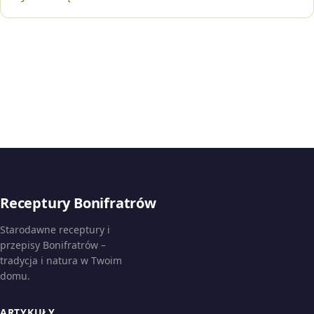
Receptury Bonifratrów
Starodawne receptury i
przepisy Bonifratrów –
tradycja i natura w Twoim
domu.
ARTYKUŁY