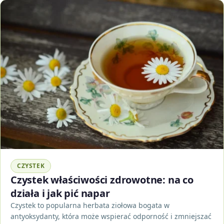
CZYSTEK
Czystek właściwości zdrowotne: na co
działa i jak pić napar
Czystek to popularna herbata ziołowa bogata w
antyoksydanty, która może wspierać odporność i zmniejszać