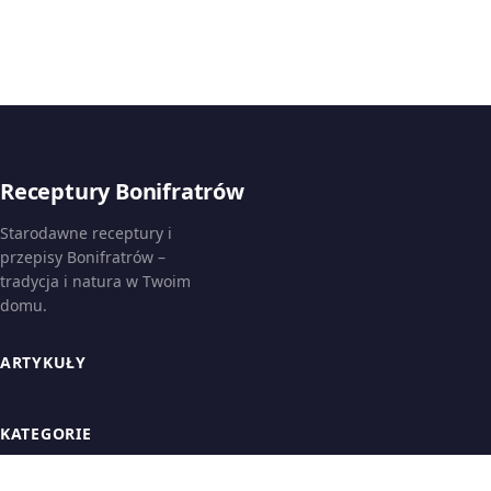
Receptury Bonifratrów
Starodawne receptury i
przepisy Bonifratrów –
tradycja i natura w Twoim
domu.
ARTYKUŁY
KATEGORIE