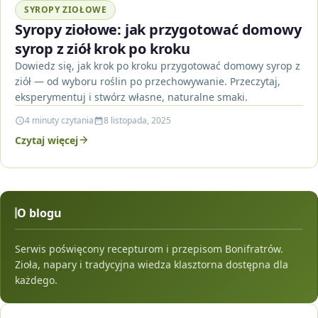
SYROPY ZIOŁOWE
Syropy ziołowe: jak przygotować domowy
syrop z ziół krok po kroku
Dowiedz się, jak krok po kroku przygotować domowy syrop z
ziół — od wyboru roślin po przechowywanie. Przeczytaj,
eksperymentuj i stwórz własne, naturalne smaki.
4 minuty czytania
8 listopada, 2025
Czytaj więcej
O blogu
Serwis poświęcony recepturom i przepisom Bonifratrów.
Zioła, napary i tradycyjna wiedza klasztorna dostępna dla
każdego.