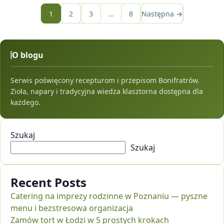
1
2
3
…
8
Następna →
O blogu
Serwis poświęcony recepturom i przepisom Bonifratrów.
Zioła, napary i tradycyjna wiedza klasztorna dostępna dla
każdego.
Szukaj
Szukaj
Recent Posts
Catering na imprezy rodzinne w Poznaniu — pyszne
menu i bezstresowa organizacja
Zamów tort w Łodzi w 5 prostych krokach