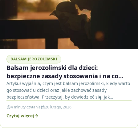
BALSAM JEROZOLIMSKI
Balsam jerozolimski dla dzieci:
bezpieczne zasady stosowania i na co
uważać
Artykuł wyjaśnia, czym jest balsam jerozolimski, kiedy warto
go stosować u dzieci oraz jakie zachować zasady
bezpieczeństwa. Przeczytaj, by dowiedzieć się, jak
minimalizować ryzyko…
4 minuty czytania
20 lutego, 2026
Czytaj więcej