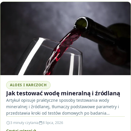
ALOES I KARCZOCH
Jak testować wodę mineralną i źródlaną
Artykuł opisuje praktyczne sposoby testowania wody
mineralnej i źródlanej, tłumaczy podstawowe parametry i
przedstawia kroki od testów domowych po badania
laboratoryjne. Przeczytaj, by wiedzieć,…
3 minuty czytania
8 lipca, 2026
Czytaj więcej