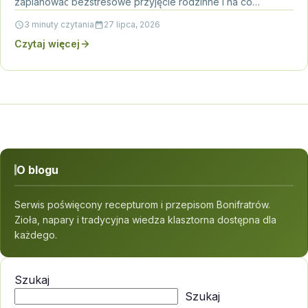
zaplanować bezstresowe przyjęcie rodzinne i na co
zwrócić…
3 minuty czytania
27 lipca, 2026
Czytaj więcej
O blogu
Serwis poświęcony recepturom i przepisom Bonifratrów.
Zioła, napary i tradycyjna wiedza klasztorna dostępna dla
każdego.
Szukaj
Szukaj