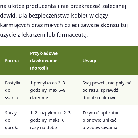
na ulotce producenta i nie przekraczać zalecanej
dawki. Dla bezpieczeństwa kobiet w ciąży,
karmiących oraz małych dzieci zawsze skonsultuj
użycie z lekarzem lub farmaceutą.
Przykładowe
Forma
dawkowanie
Uwagi
(dorośli)
Pastylki
1 pastylka co 2–3
Ssaj powoli, nie połykać
do
godziny, max 6–8
od razu; sprawdź
ssania
dziennie
dodatki cukrowe
Spray
1–2 rozpyleń co 2–3
Trzymać aplikator
do
godziny, maks. 6
pionowo; unikać
gardła
razy na dobę
przedawkowania