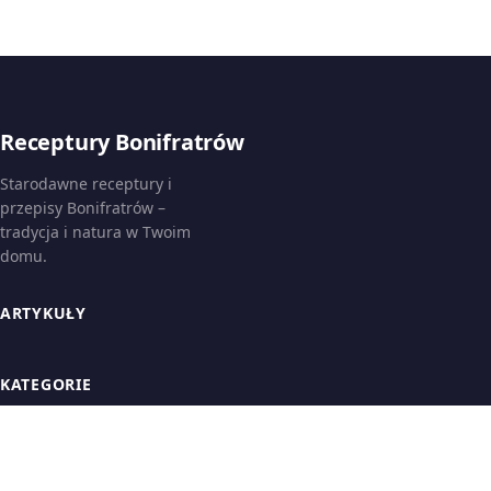
Receptury Bonifratrów
Starodawne receptury i
przepisy Bonifratrów –
tradycja i natura w Twoim
domu.
ARTYKUŁY
KATEGORIE
INFORMACJE