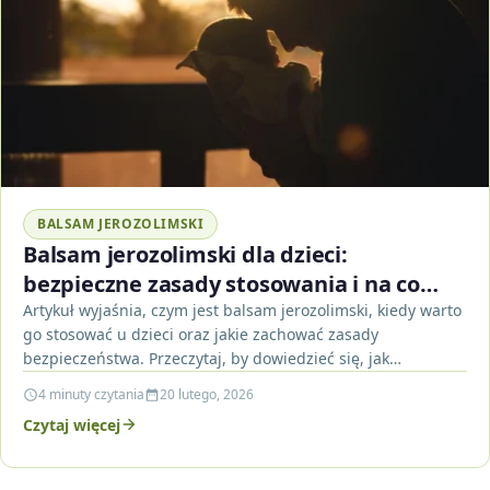
BALSAM JEROZOLIMSKI
Balsam jerozolimski dla dzieci:
bezpieczne zasady stosowania i na co
uważać
Artykuł wyjaśnia, czym jest balsam jerozolimski, kiedy warto
go stosować u dzieci oraz jakie zachować zasady
bezpieczeństwa. Przeczytaj, by dowiedzieć się, jak
minimalizować ryzyko…
4 minuty czytania
20 lutego, 2026
Czytaj więcej