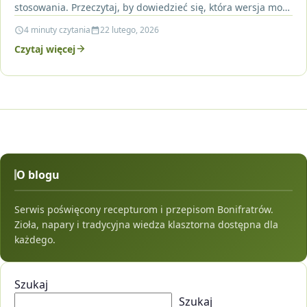
stosowania. Przeczytaj, by dowiedzieć się, która wersja może
być lepsza…
4 minuty czytania
22 lutego, 2026
Czytaj więcej
O blogu
Serwis poświęcony recepturom i przepisom Bonifratrów.
Zioła, napary i tradycyjna wiedza klasztorna dostępna dla
każdego.
Szukaj
Szukaj