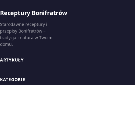
Receptury Bonifratrów
Starodawne receptury i
przepisy Bonifratrów –
tradycja i natura w Twoim
domu.
ARTYKUŁY
KATEGORIE
INFORMACJE
© 2026
Receptury Bonifratrów
. Wszelkie prawa zastrzeżone.