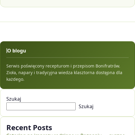
O blogu
Serwis poświęcony recepturom i przepisom Bonifratrów.
Zioła, napary i tradycyjna wiedza klasztorna dostępna dla
każdego.
Szukaj
Szukaj
Recent Posts