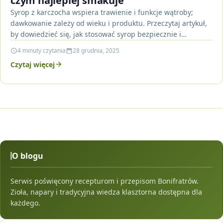
czym najlepiej smakuje
Syrop z karczocha wspiera trawienie i funkcje wątroby;
dawkowanie zależy od wieku i produktu. Przeczytaj artykuł,
by dowiedzieć się, jak stosować syrop bezpiecznie i…
4 minuty czytania
28 grudnia, 2025
Czytaj więcej
O blogu
Serwis poświęcony recepturom i przepisom Bonifratrów.
Zioła, napary i tradycyjna wiedza klasztorna dostępna dla
każdego.