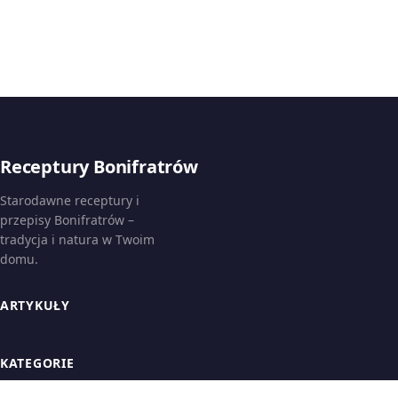
Receptury Bonifratrów
Starodawne receptury i
przepisy Bonifratrów –
tradycja i natura w Twoim
domu.
ARTYKUŁY
KATEGORIE