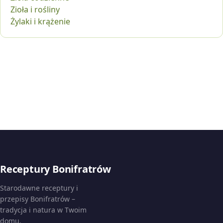
Zioła i rośliny
Żylaki i krążenie
Receptury Bonifratrów
Starodawne receptury i
przepisy Bonifratrów –
tradycja i natura w Twoim
domu.