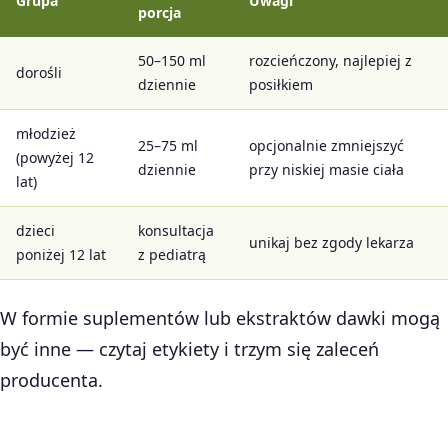
Grupa
Uwagi
porcja
50–150 ml
rozcieńczony, najlepiej z
dorośli
dziennie
posiłkiem
młodzież
25–75 ml
opcjonalnie zmniejszyć
(powyżej 12
dziennie
przy niskiej masie ciała
lat)
dzieci
konsultacja
unikaj bez zgody lekarza
poniżej 12 lat
z pediatrą
W formie suplementów lub ekstraktów dawki mogą
być inne — czytaj etykiety i trzym się zaleceń
producenta.