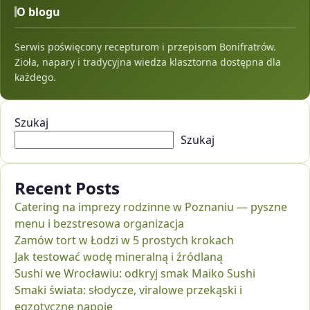
O blogu
Serwis poświęcony recepturom i przepisom Bonifratrów.
Zioła, napary i tradycyjna wiedza klasztorna dostępna dla
każdego.
Szukaj
Szukaj
Recent Posts
Catering na imprezy rodzinne w Poznaniu — pyszne
menu i bezstresowa organizacja
Zamów tort w Łodzi w 5 prostych krokach
Jak testować wodę mineralną i źródlaną
Sushi we Wrocławiu: odkryj smak Maiko Sushi
Smaki świata: słodycze, viralowe przekąski i
egzotyczne napoje