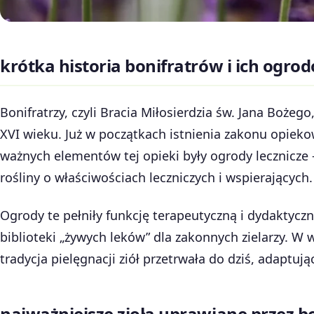
krótka historia bonifratrów i ich ogro
Bonifratrzy, czyli Bracia Miłosierdzia św. Jana Bożeg
XVI wieku. Już w początkach istnienia zakonu opieko
ważnych elementów tej opieki były ogrody lecznicze 
rośliny o właściwościach leczniczych i wspierających.
Ogrody te pełniły funkcję terapeutyczną i dydaktyczn
biblioteki „żywych leków” dla zakonnych zielarzy. W 
tradycja pielęgnacji ziół przetrwała do dziś, adaptuj
najważniejsze zioła uprawiane przez b