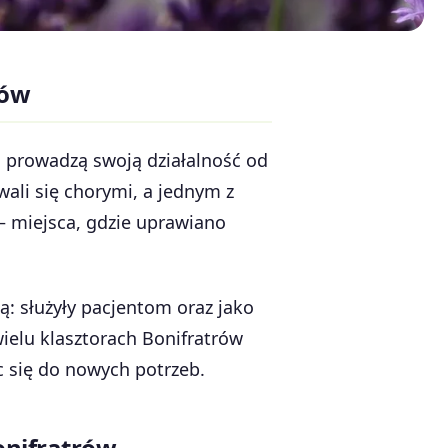
dów
o, prowadzą swoją działalność od
wali się chorymi, a jednym z
– miejsca, gdzie uprawiano
ą: służyły pacjentom oraz jako
wielu klasztorach Bonifratrów
ąc się do nowych potrzeb.
onifratrów