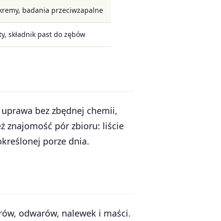
 kremy, badania przeciwzapalne
ty, składnik past do zębów
— uprawa bez zbędnej chemii,
 znajomość pór zbioru: liście
określonej porze dnia.
rów, odwarów, nalewek i maści.