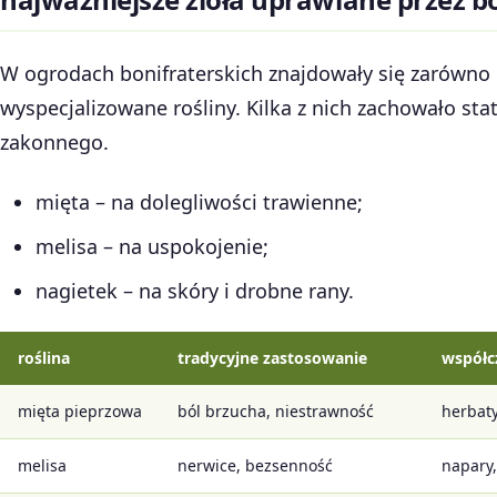
W ogrodach bonifraterskich znajdowały się zarówno 
wyspecjalizowane rośliny. Kilka z nich zachowało sta
zakonnego.
mięta – na dolegliwości trawienne;
melisa – na uspokojenie;
nagietek – na skóry i drobne rany.
roślina
tradycyjne zastosowanie
współc
mięta pieprzowa
ból brzucha, niestrawność
herbaty
melisa
nerwice, bezsenność
napary,