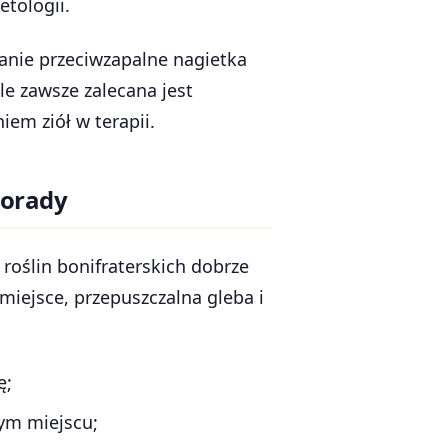
etologii.
łanie przeciwzapalne nagietka
le zawsze zalecana jest
em ziół w terapii.
porady
roślin bonifraterskich dobrze
miejsce, przepuszczalna gleba i
ę;
nym miejscu;