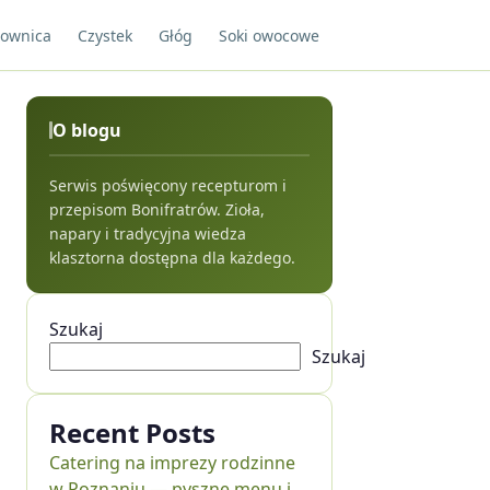
ownica
Czystek
Głóg
Soki owocowe
O blogu
Serwis poświęcony recepturom i
przepisom Bonifratrów. Zioła,
napary i tradycyjna wiedza
klasztorna dostępna dla każdego.
Szukaj
Szukaj
Recent Posts
Catering na imprezy rodzinne
w Poznaniu — pyszne menu i