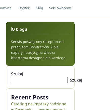
ownica
Czystek
Głóg
Soki owocowe
O blogu
Serwis poświęcony recepturom i
przepisom Bonifratrów. Zioła,
napary i tradycyjna wiedza
klasztorna dostępna dla każdego.
Szukaj
Szukaj
Recent Posts
Catering na imprezy rodzinne
w Poznaniu — pyszne menu i