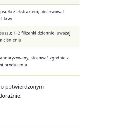
apsułki z ekstraktem; obserwować
ć krwi
suszu; 1–2 filiżanki dziennie, uważaj
m ciśnieniu
standaryzowany; stosować zgodnie z
mi producenta
ny o potwierdzonym
doraźnie.