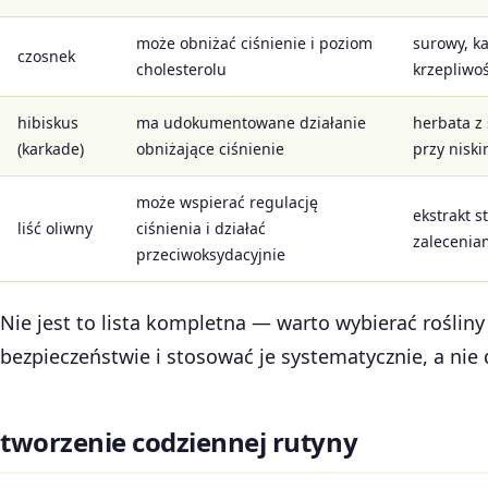
może obniżać ciśnienie i poziom
surowy, k
czosnek
cholesterolu
krzepliwoś
hibiskus
ma udokumentowane działanie
herbata z 
(karkade)
obniżające ciśnienie
przy niski
może wspierać regulację
ekstrakt 
liść oliwny
ciśnienia i działać
zalecenia
przeciwoksydacyjnie
Nie jest to lista kompletna — warto wybierać rośli
bezpieczeństwie i stosować je systematycznie, a nie 
tworzenie codziennej rutyny