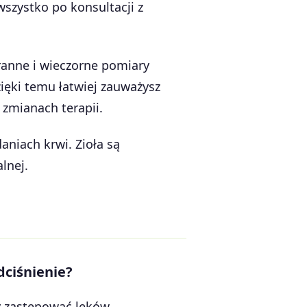
szystko po konsultacji z
ranne i wieczorne pomiary
ięki temu łatwiej zauważysz
 zmianach terapii.
aniach krwi. Zioła są
lnej.
dciśnienie?
y zastępować leków