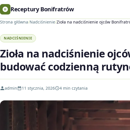
Receptury Bonifratrów
Strona główna
/
Nadciśnienie
/
Zioła na nadciśnienie ojców Bonifrat
NADCIŚNIENIE
Zioła na nadciśnienie ojcó
budować codzienną rutyn
admin
11 stycznia, 2026
4 min czytania