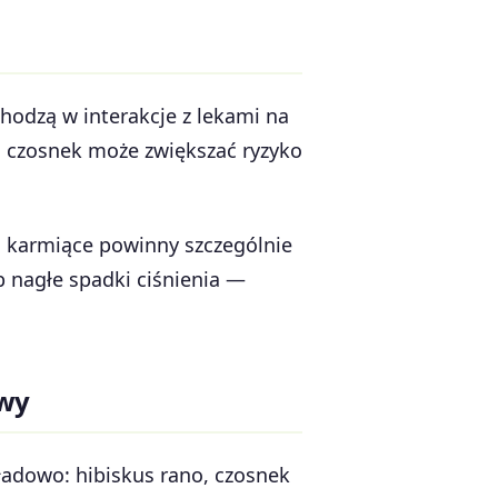
chodzą w interakcje z lekami na
, czosnek może zwiększać ryzyko
i karmiące powinny szczególnie
b nagłe spadki ciśnienia —
owy
kładowo: hibiskus rano, czosnek