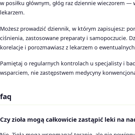
w posiłku głównym, głóg raz dziennie wieczorem — w
lekarzem.
Możesz prowadzić dziennik, w którym zapisujesz: po
ciśnienia, zastosowane preparaty i samopoczucie. Dz
korelacje i porozmawiasz z lekarzem o ewentualnych
Pamiętaj o regularnych kontrolach u specjalisty i bad
wsparciem, nie zastępstwem medycyny konwencjona
faq
Czy zioła mogą całkowicie zastąpić leki na na
Nie. Zioła mogą wspomagać terapię, ale nie powinn