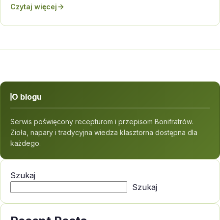
Czytaj więcej
O blogu
Serwis poświęcony recepturom i przepisom Bonifratrów.
Zioła, napary i tradycyjna wiedza klasztorna dostępna dla
każdego.
Szukaj
Szukaj