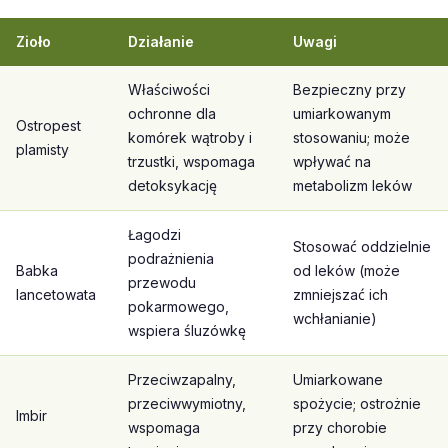
Zioło
Działanie
Uwagi
Właściwości
Bezpieczny przy
ochronne dla
umiarkowanym
Ostropest
komórek wątroby i
stosowaniu; może
plamisty
trzustki, wspomaga
wpływać na
detoksykację
metabolizm leków
Łagodzi
Stosować oddzielnie
podrażnienia
Babka
od leków (może
przewodu
lancetowata
zmniejszać ich
pokarmowego,
wchłanianie)
wspiera śluzówkę
Przeciwzapalny,
Umiarkowane
przeciwwymiotny,
spożycie; ostrożnie
Imbir
wspomaga
przy chorobie