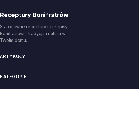
Receptury Bonifratrów
Starodawne receptury i przepisy
Bonifratrów – tradycja i natura w
Twoim domu.
ARTYKUŁY
KATEGORIE
INFORMACJE
© 2026
Receptury Bonifratrów
. Wszelkie prawa zastrzeżone.