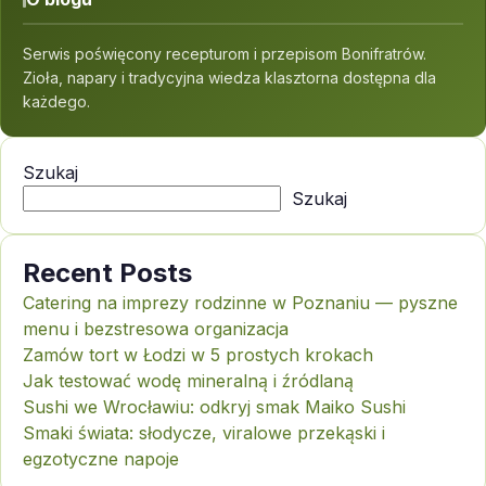
Serwis poświęcony recepturom i przepisom Bonifratrów.
Zioła, napary i tradycyjna wiedza klasztorna dostępna dla
każdego.
Szukaj
Szukaj
Recent Posts
Catering na imprezy rodzinne w Poznaniu — pyszne
menu i bezstresowa organizacja
Zamów tort w Łodzi w 5 prostych krokach
Jak testować wodę mineralną i źródlaną
Sushi we Wrocławiu: odkryj smak Maiko Sushi
Smaki świata: słodycze, viralowe przekąski i
egzotyczne napoje