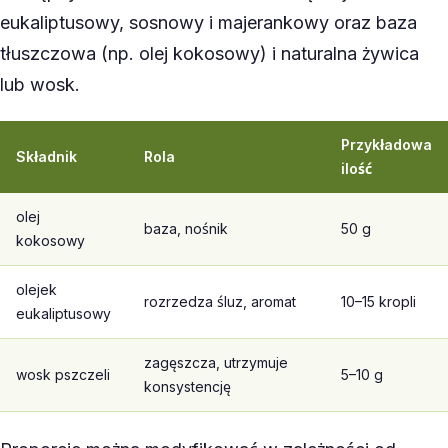
eukaliptusowy, sosnowy i majerankowy oraz baza
tłuszczowa (np. olej kokosowy) i naturalna żywica
lub wosk.
Przykładowa
Składnik
Rola
ilość
olej
baza, nośnik
50 g
kokosowy
olejek
rozrzedza śluz, aromat
10–15 kropli
eukaliptusowy
zagęszcza, utrzymuje
wosk pszczeli
5–10 g
konsystencję